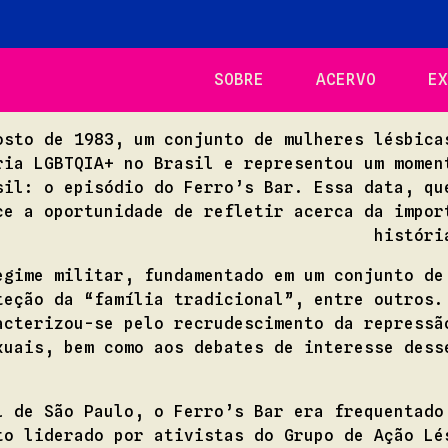
SOBRE
ACERVO
EX
osto de 1983, um conjunto de mulheres lésbica
ria LGBTQIA+ no Brasil e representou um momen
sil: o episódio do Ferro’s Bar. Essa data, qu
ce a oportunidade de refletir acerca da impor
históri
egime militar, fundamentado em um conjunto de
teção da “família tradicional”, entre outros.
acterizou-se pelo recrudescimento da repressã
xuais, bem como aos debates de interesse dess
l de São Paulo, o Ferro’s Bar era frequentado
to liderado por ativistas do Grupo de Ação Lé