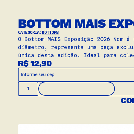
BOTTOM MAIS EXP
CATEGORIA:
BOTTOMS
O Bottom MAIS Exposição 2026 4cm é 
diâmetro, representa uma peça exclu
única desta edição. Ideal para cole
R$ 12,90
Bottom MAIS Exposicao 2026 4cm quantid
ADICIONAR AO CARRINHO
CO